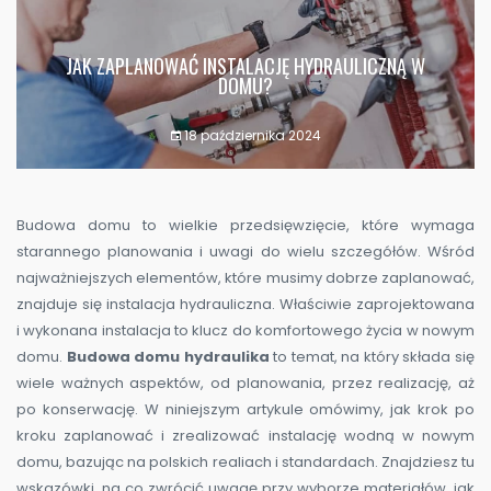
JAK ZAPLANOWAĆ INSTALACJĘ HYDRAULICZNĄ W
DOMU?
18 października 2024
Budowa domu to wielkie przedsięwzięcie, które wymaga
starannego planowania i uwagi do wielu szczegółów. Wśród
najważniejszych elementów, które musimy dobrze zaplanować,
znajduje się instalacja hydrauliczna. Właściwie zaprojektowana
i wykonana instalacja to klucz do komfortowego życia w nowym
domu.
Budowa domu hydraulika
to temat, na który składa się
wiele ważnych aspektów, od planowania, przez realizację, aż
po konserwację. W niniejszym artykule omówimy, jak krok po
kroku zaplanować i zrealizować instalację wodną w nowym
domu, bazując na polskich realiach i standardach. Znajdziesz tu
wskazówki, na co zwrócić uwagę przy wyborze materiałów, jak