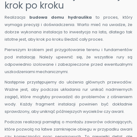
krok po kroku
Realizacja
budowa domu hydraulika
to proces, który
wymaga precyzji i doświadczenia. Warto mieć na uwadze, że
dobrze wykonana instalacja to inwestycja na lata, dlatego tak
istotne jest, aby krok po kroku śledzić cały proces.
Pierwszym krokiem jest przygotowanie terenu i fundamentów
pod instalację. Należy upewnić się, że wszystkie rury są
odpowiednio izolowane i zabezpieczone przed ewentualnymi
uszkodzeniami mechanicznymi.
Następnie przystępujemy do ułożenia głównych przewodów.
Ważne jest, aby podczas układania rur unikać nadmiernych
zagięć, które mogłyby prowadzić do problemów z ciśnieniem
wody. Każdy fragment instalacji powinien być dokładnie
sprawdzony, aby uniknąć późniejszych wycieków czy awarii.
Podczas realizacji pamiętaj o montażu zaworów odcinających,
które pozwolą na łatwe zamknięcie obiegu w przypadku awarii
czy konieczności prac serwisowych. To niewielki detal, ale