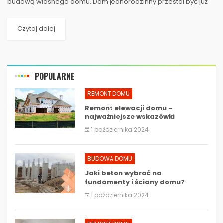
budową własnego domu. Dom jednorodzinny przestał być już
jedynie oznaką prestiżu, a zaczął odgrywać...
Czytaj dalej
POPULARNE
REMONT DOMU
Remont elewacji domu –
najważniejsze wskazówki
1 października 2024
BUDOWA DOMU
Jaki beton wybrać na
fundamenty i ściany domu?
1 października 2024